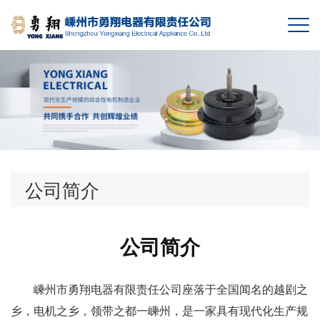
公司简介
公司简介
嵊州市勇翔电器有限责任公司座落于全国闻名的越剧之
乡，电机之乡，领带之都一嵊州，是一家具有现代化生产规