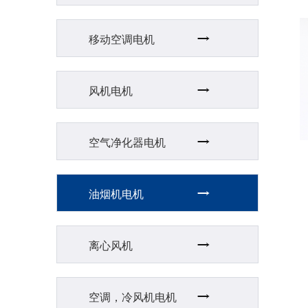
移动空调电机
风机电机
空气净化器电机
油烟机电机
离心风机
空调，冷风机电机