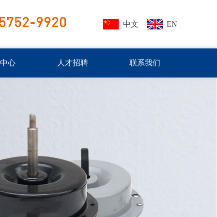
5752-9920
中文
EN
闻中心
人才招聘
联系我们