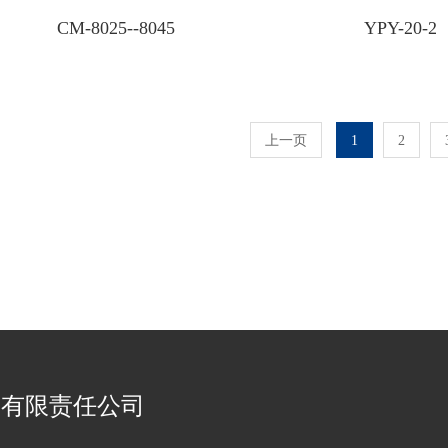
CM-8025--8045
YPY-20-2
上一页
1
2
器有限责任公司