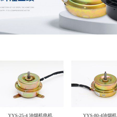
YYS-25-4 油烟机电机
YYS-80-4油烟