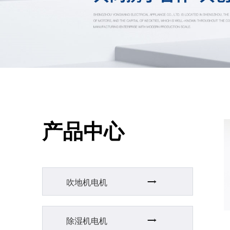
产品中心
吹地机电机
除湿机电机