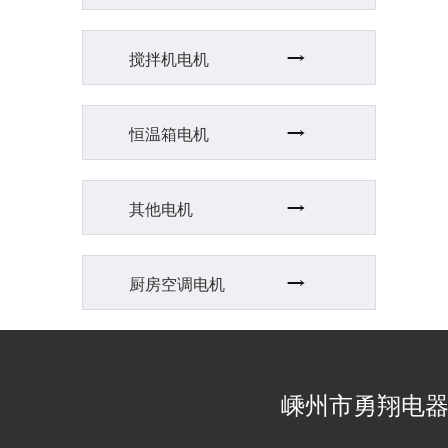
搅拌机电机
恒温箱电机
其他电机
厨房空调电机
嵊州市勇翔电