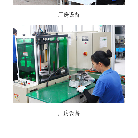
厂房设备
厂房设备