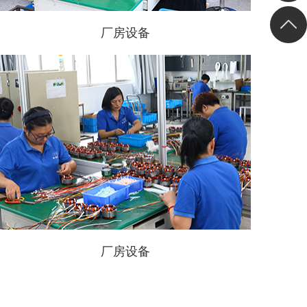
厂房设备
厂房设备