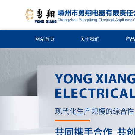
网站首页
关于我们
产品